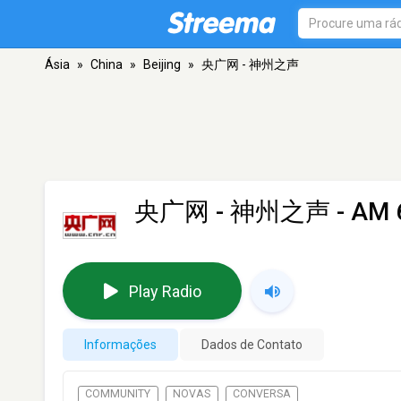
Ásia
»
China
»
Beijing
»
央广网 - 神州之声
央广网 - 神州之声
- AM 6
Play Radio
Informações
Dados de Contato
COMMUNITY
NOVAS
CONVERSA