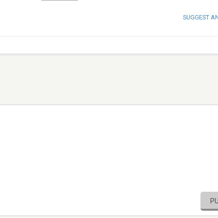
SUGGEST A
P