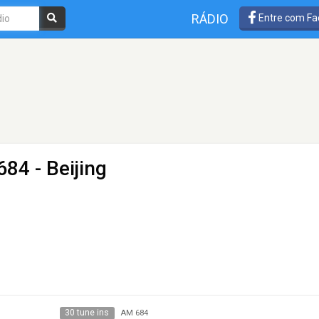
RÁDIO
Entre com Fa
84 - Beijing
30 tune ins
AM 684