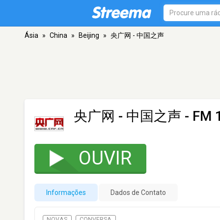
Ásia
»
China
»
Beijing
»
央广网 - 中国之声
央广网 - 中国之声
- FM 1
OUVIR
Informações
Dados de Contato
NOVAS
CONVERSA