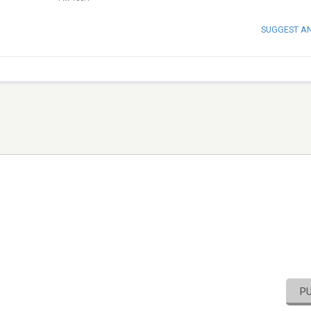
SUGGEST A
P