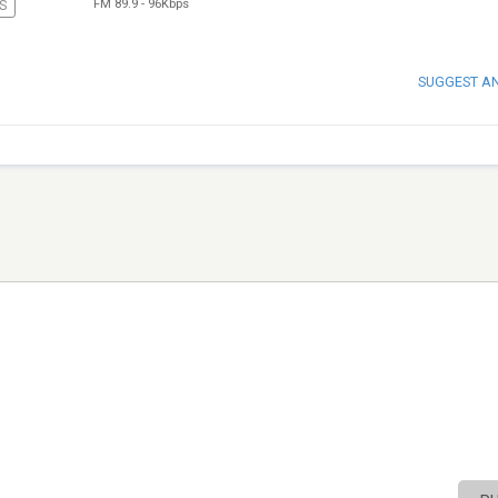
FM 89.9
-
96Kbps
S
SUGGEST A