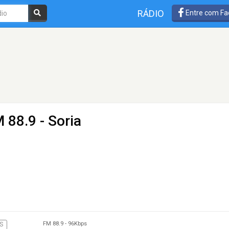
RÁDIO
Entre com Fa
 88.9 - Soria
FM 88.9
-
96Kbps
S