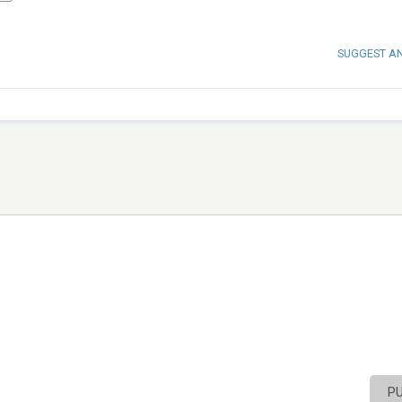
SUGGEST A
P