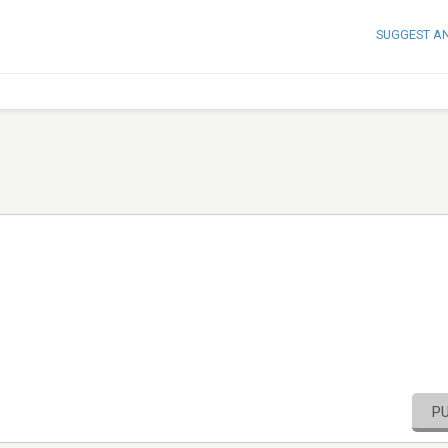
SUGGEST A
P