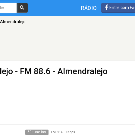
RÁDIO
Entre com Fa
Almendralejo
lejo
- FM 88.6 - Almendralejo
60 tune ins
FM 88.6
-
1Kbps