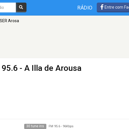
RÁDIO
Entre com Fa
SER Arosa
95.6 - A Illa de Arousa
30 tune ins
FM 95.6
-
96Kbps