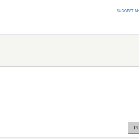
SUGGEST A
P