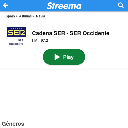
Spain
>
Asturias
>
Navia
Cadena SER - SER Occidente
FM · 97.2
Play
Gêneros