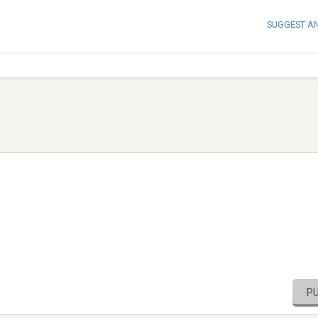
SUGGEST A
P