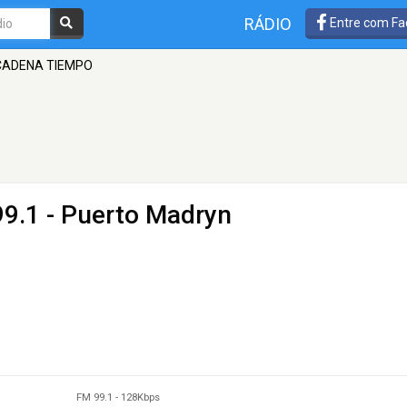
RÁDIO
Entre com Fa
CADENA TIEMPO
99.1 - Puerto Madryn
FM 99.1
-
128Kbps