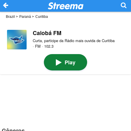
Brazil
>
Paraná
>
Curitiba
Caiobá FM
Curta, participe da Rádio mais ouvida de Curitiba
· FM · 102.3
Play
Gêneros