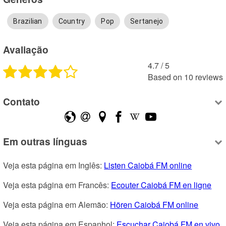
Brazilian
Country
Pop
Sertanejo
Avaliação
4.7
 /
5
Based on
10
reviews
Contato
Em outras línguas
Veja esta página em Inglês: 
Listen Caiobá FM online
Veja esta página em Francês: 
Ecouter Caiobá FM en ligne
Veja esta página em Alemão: 
Hören Caiobá FM online
Veja esta página em Espanhol: 
Escuchar Caiobá FM en vivo