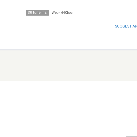
30 tune ins
Web
-
64Kbps
SUGGEST A