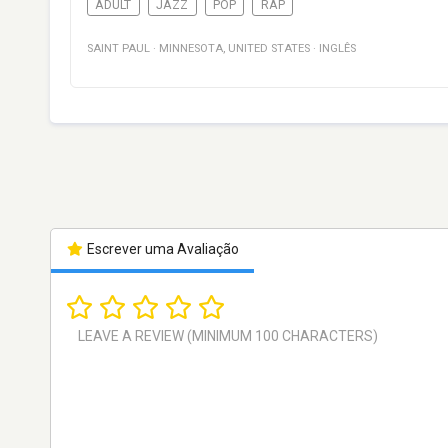
ADULT
JAZZ
POP
RAP
SAINT PAUL
·
MINNESOTA
,
UNITED STATES
·
INGLÊS
Escrever uma Avaliação