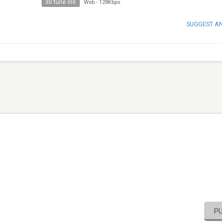
30 tune ins
Web
-
128Kbps
SUGGEST A
P