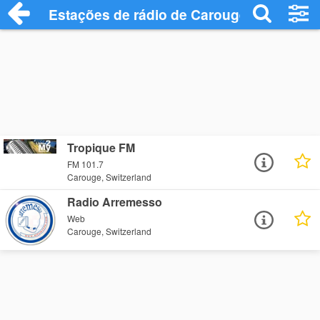
Estações de rádio de Carouge - Ouça Onl
Tropique FM
FM 101.7
Carouge, Switzerland
Radio Arremesso
Web
Carouge, Switzerland