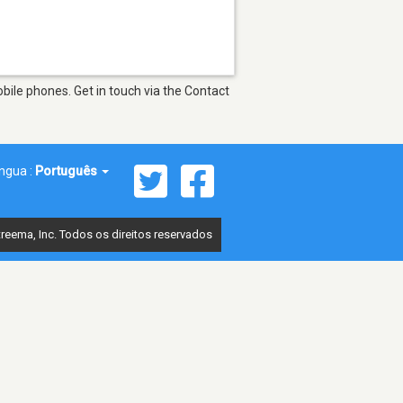
bile phones. Get in touch via the Contact
íngua :
Português
reema, Inc. Todos os direitos reservados