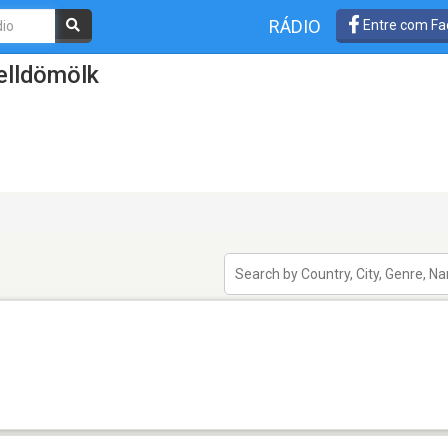
RÁDIO
Entre com Fa
elldömölk