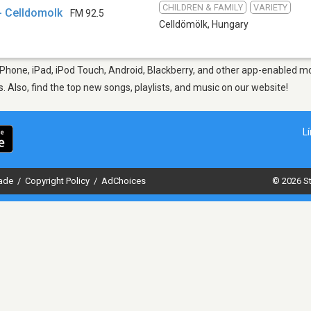
CHILDREN & FAMILY
VARIETY
- Celldomolk
FM 92.5
Celldömölk
,
Hungary
Phone, iPad, iPod Touch, Android, Blackberry, and other app-enabled mo
s. Also, find the top new songs, playlists, and music on our website!
L
dade
/
Copyright Policy
/
AdChoices
© 2026 St