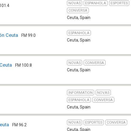
NOVAS
ESPANHOLA
ESPORTES
101.4
CONVERSA
Ceuta
,
Spain
ESPANHOLA
ión Ceuta
FM 99.0
Ceuta
,
Spain
NOVAS
CONVERSA
 Ceuta
FM 100.8
Ceuta
,
Spain
INFORMATION
NOVAS
ESPANHOLA
CONVERSA
Ceuta
,
Spain
NOVAS
ESPORTES
CONVERSA
euta
FM 96.2
Ceuta
,
Spain