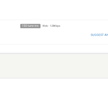
150 tune ins
Web
-
128Kbps
SUGGEST A