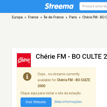
Europa
»
France
»
Île-de-France
»
Paris
»
Chérie FM - BO 
Chérie FM - BO CULTE 
Oops… no streams currently
available for
Chérie FM - BO CULTE
2000
.
Clique aqui para visitar o site da estação:
Visit Website
Mais informações