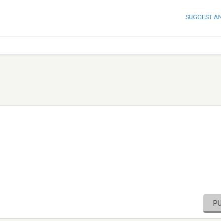
SUGGEST A
P