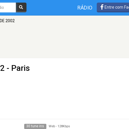
RÁDIO
Entre com Fa
 DE 2002
02
- Paris
30 tune ins
Web
-
128Kbps