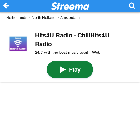
Netherlands
>
North Holland
>
Amsterdam
Hits4U Radio - ChillHits4U
Radio
24/7 with the best music ever! · Web
Play