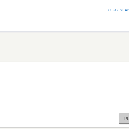
SUGGEST A
P