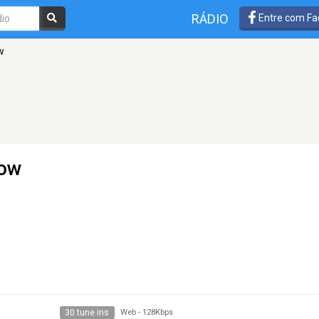
RÁDIO
Entre com Fa
w
kow
30 tune ins
Web
-
128Kbps