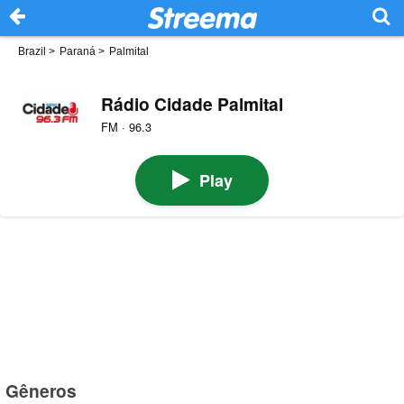
Brazil
>
Paraná
>
Palmital
Rádio Cidade Palmital
FM · 96.3
Play
Gêneros