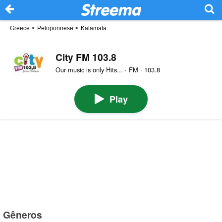
Greece
>
Peloponnese
>
Kalamata
City FM 103.8
Our music is only Hits... · FM · 103.8
Play
Gêneros