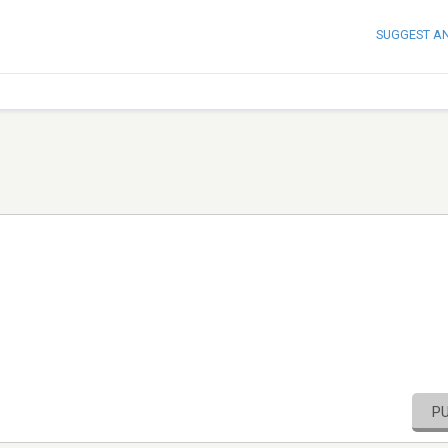
SUGGEST A
P