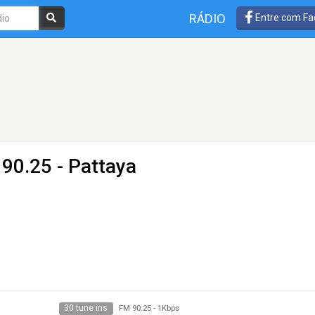
RÁDIO
Entre com Fa
90.25 - Pattaya
30 tune ins
FM 90.25
-
1Kbps