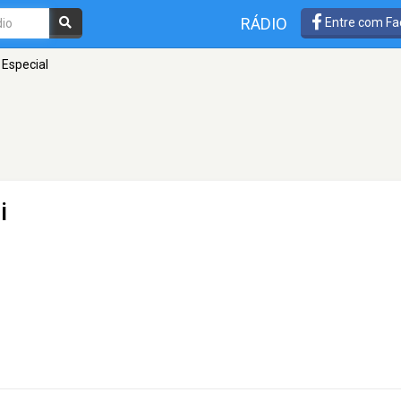
RÁDIO
Entre com Fa
 Especial
i