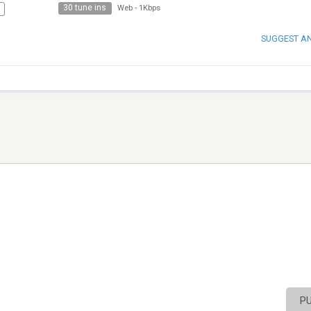
30 tune ins
Web
-
1Kbps
SUGGEST A
P