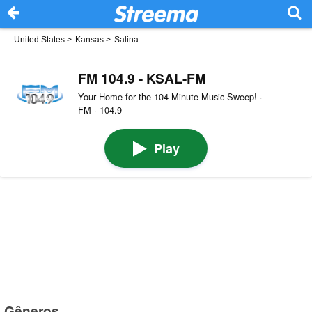
United States
>
Kansas
>
Salina
FM 104.9 - KSAL-FM
Your Home for the 104 Minute Music Sweep! ·
FM · 104.9
Play
Gêneros