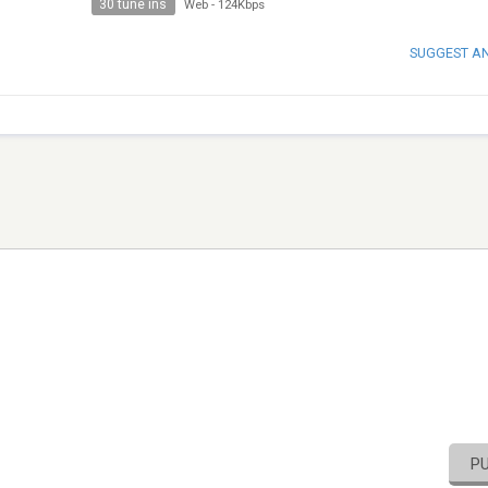
30 tune ins
Web
-
124Kbps
SUGGEST A
P