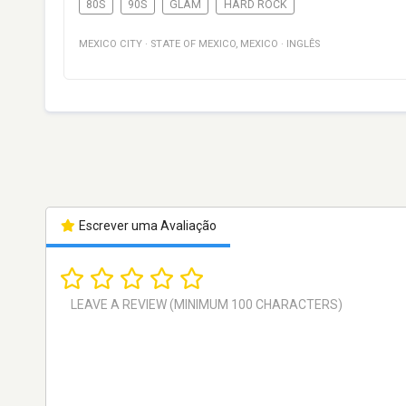
80S
90S
GLAM
HARD ROCK
MEXICO CITY
·
STATE OF MEXICO
,
MEXICO
·
INGLÊS
Escrever uma Avaliação