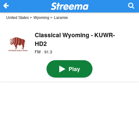
United States
>
Wyoming
>
Laramie
Classical Wyoming - KUWR-
HD2
FM · 91.3
Play