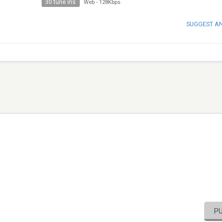
30 tune ins
Web
-
128Kbps
SUGGEST A
P