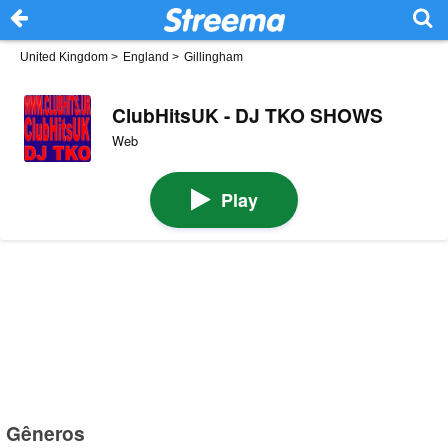
United Kingdom
>
England
>
Gillingham
ClubHitsUK - DJ TKO SHOWS
Web
Play
Gêneros