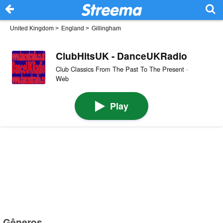
United Kingdom
>
England
>
Gillingham
ClubHitsUK - DanceUKRadio
Club Classics From The Past To The Present ·
Web
Play
Gêneros