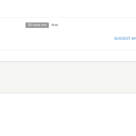
30 tune ins
Web
SUGGEST A