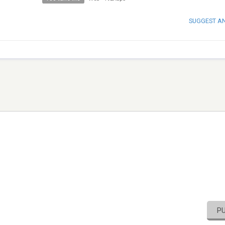
SUGGEST A
P