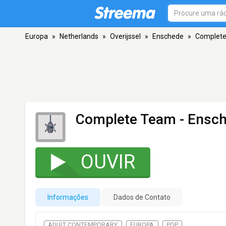
Europa
»
Netherlands
»
Overijssel
»
Enschede
»
Complet
Complete Team
- Ensc
OUVIR
Informações
Dados de Contato
ADULT CONTEMPORARY
EUROPA
POP