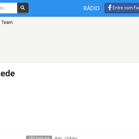
RÁDIO
Entre com Fa
e Team
hede
180 tune ins
Web
-
192Kbps