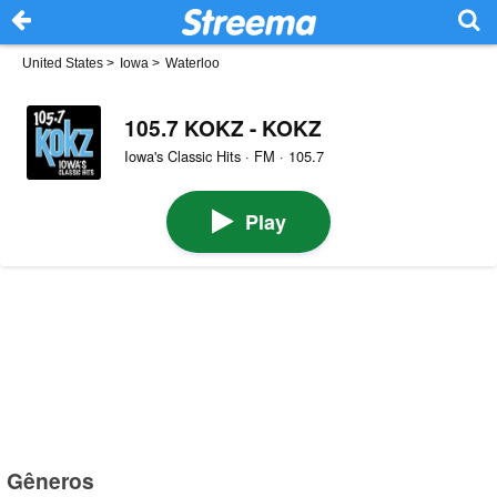
United States
>
Iowa
>
Waterloo
105.7 KOKZ - KOKZ
Iowa's Classic Hits · FM · 105.7
Play
Gêneros