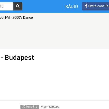
RÁDIO
Entre com Fa
ool FM - 2000's Dance
- Budapest
30 tune ins
Web
-
128Kbps