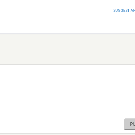
SUGGEST A
P