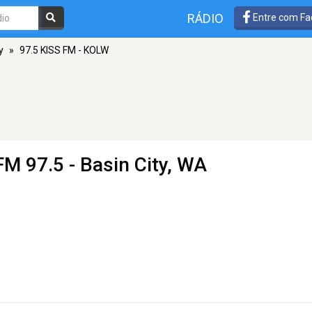
RÁDIO
Entre com Fa
y
»
97.5 KISS FM - KOLW
FM 97.5 - Basin City, WA