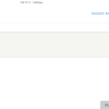
FM 97.5
-
160Kbps
SUGGEST A
P