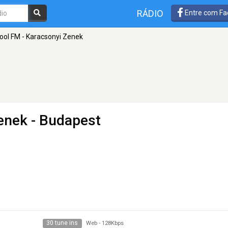
RÁDIO
Entre com Fa
ool FM - Karacsonyi Zenek
enek
- Budapest
30 tune ins
Web
-
128Kbps