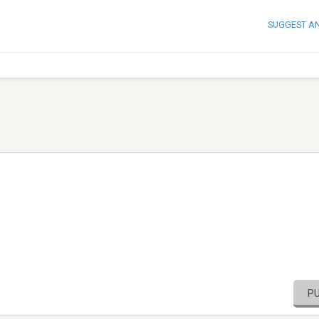
SUGGEST A
P