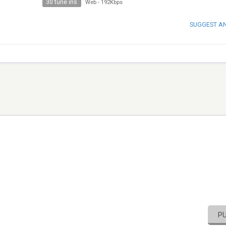
30 tune ins
Web
-
192Kbps
SUGGEST A
P