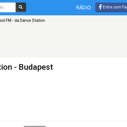
RÁDIO
Entre com Fa
ool FM - da Dance Station
tion
- Budapest