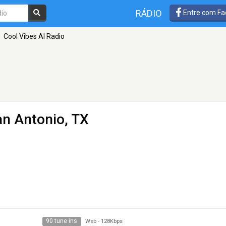
RÁDIO
Entre com Fa
Cool Vibes AI Radio
an Antonio, TX
90 tune ins
Web
-
128Kbps