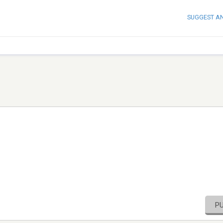
SUGGEST A
P