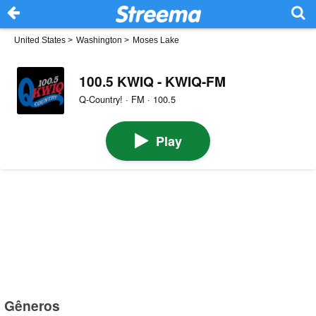
United States
>
Washington
>
Moses Lake
100.5 KWIQ - KWIQ-FM
Q-Country! · FM · 100.5
Play
Gêneros