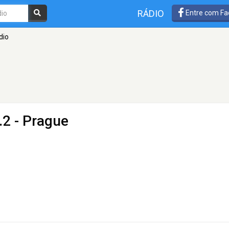
RÁDIO
Entre com Fa
dio
.2 - Prague