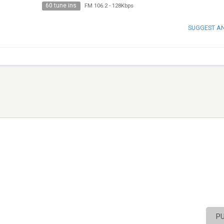
60 tune ins
FM 106.2
-
128Kbps
SUGGEST A
P