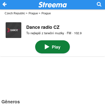
Czech Republic
>
Prague
>
Prague
Dance radio CZ
To nejlepší z taneční muziky · FM · 102.9
Play
Gêneros