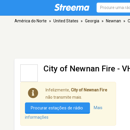
América do Norte
»
United States
»
Georgia
»
Newnan
»
C
City of Newnan Fire
- V
Infelizmente,
City of Newnan Fire
não transmite mais.
Procurar estações de rádio
Mais
informações