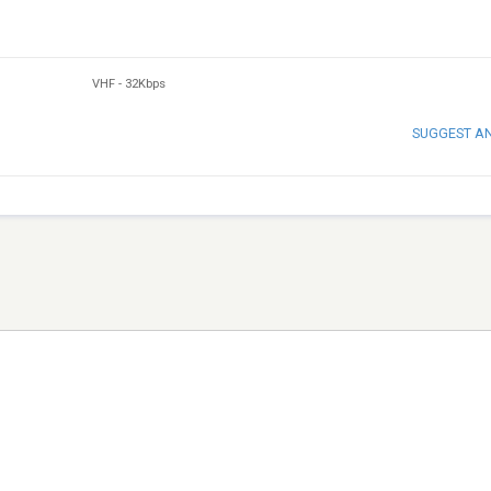
VHF
-
32Kbps
SUGGEST A