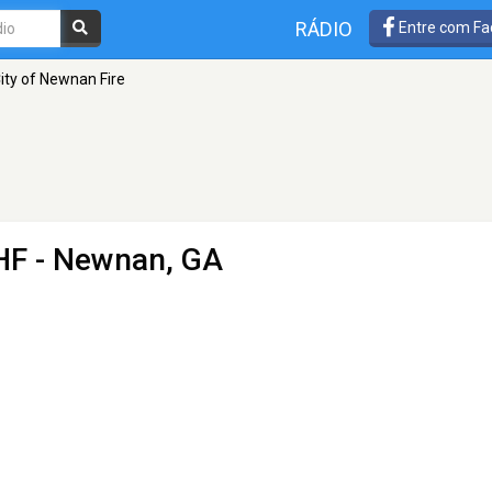
RÁDIO
Entre com Fa
ity of Newnan Fire
HF - Newnan, GA