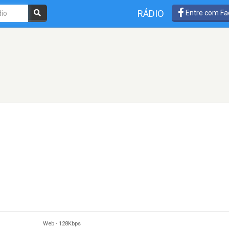
RÁDIO
Entre com Fa
Web
-
128Kbps