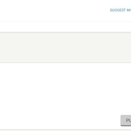
SUGGEST A
P