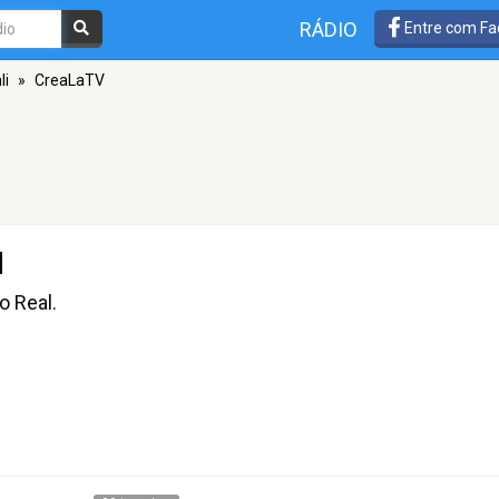
RÁDIO
Entre com Fa
li
»
CreaLaTV
N
o Real.