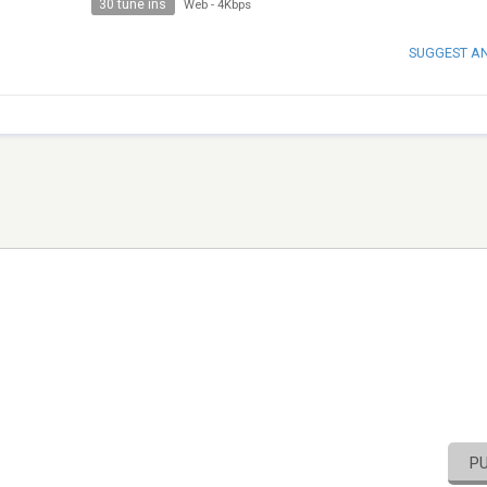
30 tune ins
Web
-
4Kbps
SUGGEST A
P