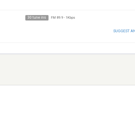
30 tune ins
FM 89.9
-
1Kbps
SUGGEST A