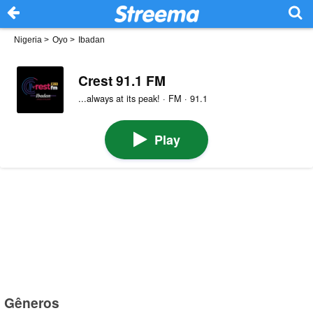
Nigeria
>
Oyo
>
Ibadan
Crest 91.1 FM
...always at its peak! · FM · 91.1
Play
Gêneros