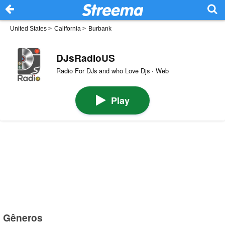
United States
>
California
>
Burbank
DJsRadioUS
Radio For DJs and who Love Djs · Web
Play
Gêneros