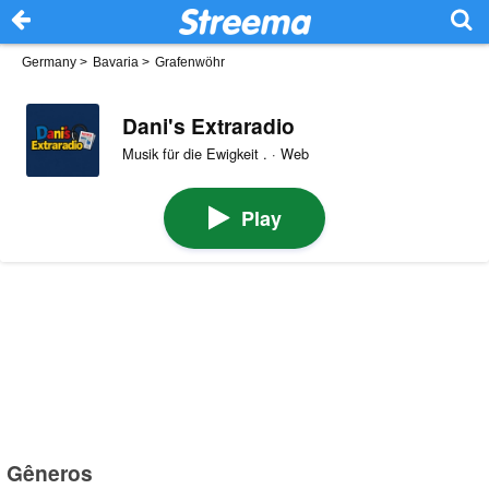
Germany
>
Bavaria
>
Grafenwöhr
Dani's Extraradio
Musik für die Ewigkeit . · Web
Play
Gêneros