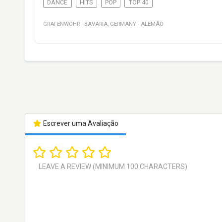
DANCE
HITS
POP
TOP 40
GRAFENWÖHR
·
BAVARIA
,
GERMANY
·
ALEMÃO
Escrever uma Avaliação