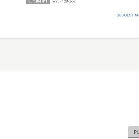
30 tune ins
Web
-
128Kbps
SUGGEST A
P