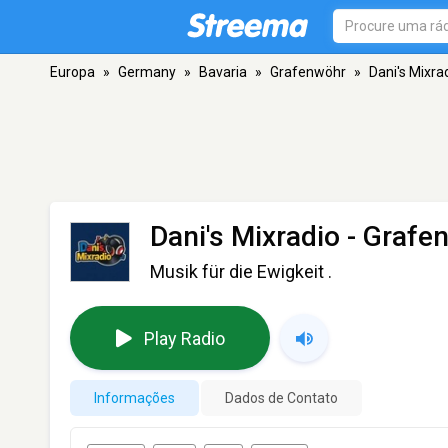
Europa
»
Germany
»
Bavaria
»
Grafenwöhr
»
Dani's Mixra
Dani's Mixradio
- Grafe
Musik für die Ewigkeit .
Play Radio
Informações
Dados de Contato