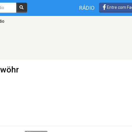
RÁDIO
Entre com Fa
dio
nwöhr