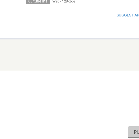
60 tune ins
Web
-
128Kbps
SUGGEST A
P