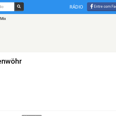
RÁDIO
Entre com Fa
 Mix
enwöhr