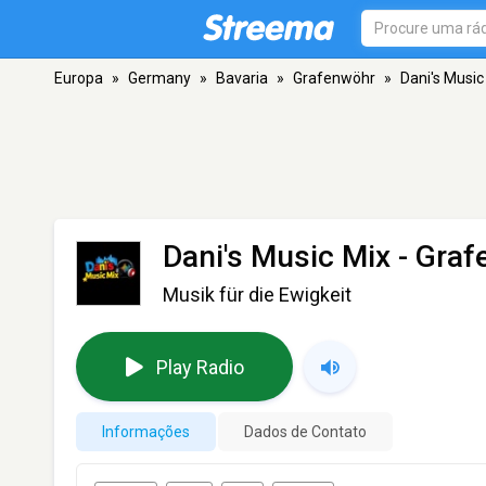
Europa
»
Germany
»
Bavaria
»
Grafenwöhr
»
Dani's Music
Dani's Music Mix
- Graf
Musik für die Ewigkeit
Play Radio
Informações
Dados de Contato