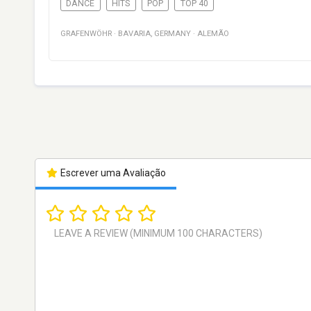
DANCE
HITS
POP
TOP 40
GRAFENWÖHR
·
BAVARIA
,
GERMANY
·
ALEMÃO
Escrever uma Avaliação