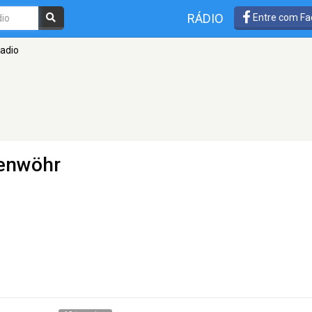
RÁDIO
Entre com Fa
radio
fenwöhr