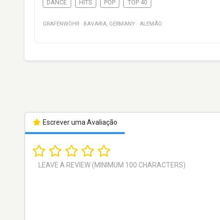
DANCE
HITS
POP
TOP 40
GRAFENWÖHR
·
BAVARIA
,
GERMANY
·
ALEMÃO
Escrever uma Avaliação