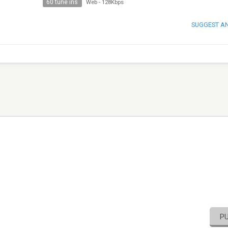
60 tune ins
Web
-
128Kbps
SUGGEST A
P