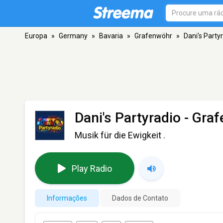
Europa
»
Germany
»
Bavaria
»
Grafenwöhr
»
Dani's Party
Dani's Partyradio
- Gra
Musik für die Ewigkeit .
Play Radio
Informações
Dados de Contato