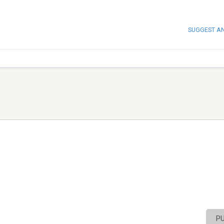
SUGGEST A
P