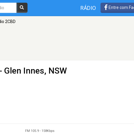
RÁDIO
Entre com Fa
dio 2CBD
- Glen Innes, NSW
FM 105.9
-
158Kbps